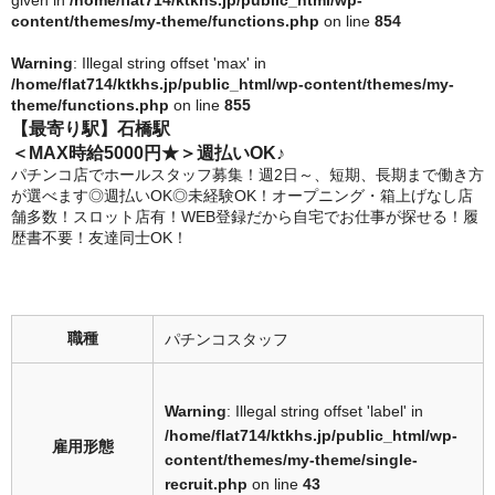
given in
/home/flat714/ktkhs.jp/public_html/wp-
content/themes/my-theme/functions.php
on line
854
Warning
: Illegal string offset 'max' in
/home/flat714/ktkhs.jp/public_html/wp-content/themes/my-
theme/functions.php
on line
855
【最寄り駅】石橋駅
＜MAX時給5000円★＞週払いOK♪
パチンコ店でホールスタッフ募集！週2日～、短期、長期まで働き方
が選べます◎週払いOK◎未経験OK！オープニング・箱上げなし店
舗多数！スロット店有！WEB登録だから自宅でお仕事が探せる！履
歴書不要！友達同士OK！
職種
パチンコスタッフ
Warning
: Illegal string offset 'label' in
/home/flat714/ktkhs.jp/public_html/wp-
雇用形態
content/themes/my-theme/single-
recruit.php
on line
43