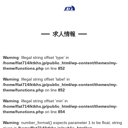
求人情報
Warning
: Illegal string offset 'type' in
/home/flat714/ktkhs.jp/public_html/wp-content/themes/my-
theme/functions.php
on line
852
Warning
: Illegal string offset 'label' in
/home/flat714/ktkhs.jp/public_html/wp-content/themes/my-
theme/functions.php
on line
852
Warning
: Illegal string offset 'min' in
/home/flat714/ktkhs.jp/public_html/wp-content/themes/my-
theme/functions.php
on line
854
Warning
: number_format() expects parameter 1 to be float, string