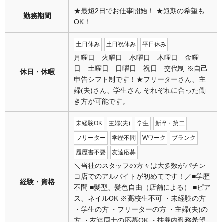
★最短2日でお仕事開始！ ★短期の希望も
勤務期間
OK！
土日休み
土日祝休み
平日休み
月曜日 火曜日 水曜日 木曜日 金曜
日 土曜日 日曜日 祝日 交代制 ※自己
休日・休暇
申告シフト制です！★フリーターさん、主
婦(夫)さん、学生さん それぞれに合った働
き方が可能です。
未経験OK
主婦(夫)
学生
新卒・第二
フリーター
学歴不問
Wワーク
ブランク
履歴書不要
友達応募
＼当社のスタッフの方々は大多数がパチン
コ店でのアルバイトが初めてです！／■学歴
経験・資格
不問 ■髪型、髪色自由（店舗による） ■ピア
ス、ネイルOK ※高校生不可 ・未経験の方
・学生の方 ・フリーターの方 ・主婦(夫)の
方 ・友達同士の応募OK ・扶養内勤務希望