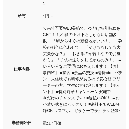
1
給与
: 円 ～
＼来社不要WEB登録で、今だけ特別時給を
GET！！／ 箱の上げ下ろしがない店舗多
数！ 「駅からすぐの勤務地がいい！」 「学
校の都合に合わせて」 「かけもちしても大
丈夫かな？」 「おきるのが苦手なのでお昼
から」 「子供の送りをしてからのみ！」 →
いろいろなご要望にお答えします！ 【お仕
仕事内容
事内容】 ■接客 ■景品の交換 ■清掃etc.. パチ
ンコ未経験でも研修があるので安心◎ フリ
ーターの方、学生の方歓迎します！ 【ポイ
ント】 ■特別時給キャンペーン実施中！ →
今だけのチャンスです♪ ■週払いOK！ →お
小遣い稼ぎにピッタリ！ ■来社不要WEB登
録OK →スマホ、ガラケーでラクラク登録♪
勤務開始日
最短2日後