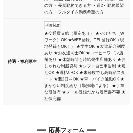
の方 ・長期勤務できる方 ・週2～勤務希望
の方 ・フルタイム勤務希望の方
研修制度
★交通費支給（規定あり） ★かけもち（W
ワーク）OK ★WEB登録、TEL登録OK（現
地登録もOK！） ★学生OK ★友達紹介制度
あり ★お友達同士OK ★コーヒーワゴン店
舗あり ★休憩時間も時給発生店舗あり ★お
待遇・福利厚生
しゃれな制服貸与 ★シフト自己申告制 ★短
期OK ★週払いOK ★未経験でも高時給スタ
ート ★週2日～OK ★車・バイク通勤OK ★
まかない制度あり（勤務地による） ★丁寧
な研修有 ★メール登録だから履歴書不要 ★
社保完備
応募フォーム