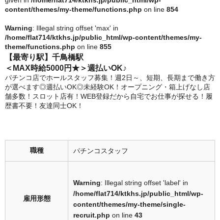
given in
/home/flat714/ktkhs.jp/public_html/wp-
content/themes/my-theme/functions.php
on line
854
Warning
: Illegal string offset 'max' in
/home/flat714/ktkhs.jp/public_html/wp-content/themes/my-
theme/functions.php
on line
855
【最寄り駅】千鳥橋駅
＜MAX時給5000円★＞週払いOK♪
パチンコ店でホールスタッフ募集！週2日～、短期、長期まで働き方
が選べます◎週払いOK◎未経験OK！オープニング・箱上げなし店
舗多数！スロット店有！WEB登録だから自宅でお仕事が探せる！履
歴書不要！友達同士OK！
職種
パチンコスタッフ
Warning
: Illegal string offset 'label' in
/home/flat714/ktkhs.jp/public_html/wp-
雇用形態
content/themes/my-theme/single-
recruit.php
on line
43