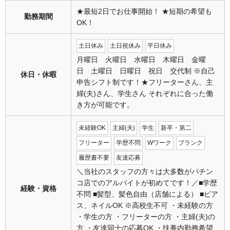
★最短2日でお仕事開始！ ★短期の希望も
勤務期間
OK！
土日休み
土日祝休み
平日休み
月曜日 火曜日 水曜日 木曜日 金曜
日 土曜日 日曜日 祝日 交代制 ※自己
休日・休暇
申告シフト制です！★フリーターさん、主
婦(夫)さん、学生さん それぞれに合った働
き方が可能です。
未経験OK
主婦(夫)
学生
新卒・第二
フリーター
学歴不問
Wワーク
ブランク
履歴書不要
友達応募
＼当社のスタッフの方々は大多数がパチン
コ店でのアルバイトが初めてです！／■学歴
経験・資格
不問 ■髪型、髪色自由（店舗による） ■ピア
ス、ネイルOK ※高校生不可 ・未経験の方
・学生の方 ・フリーターの方 ・主婦(夫)の
方 ・友達同士の応募OK ・扶養内勤務希望