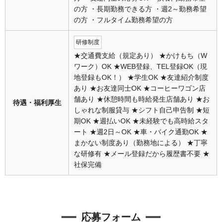
の方 ・長期勤務できる方 ・週2～勤務希望
の方 ・フルタイム勤務希望の方
研修制度
★交通費支給（規定あり） ★かけもち（W
ワーク）OK ★WEB登録、TEL登録OK（現
地登録もOK！） ★学生OK ★友達紹介制度
あり ★お友達同士OK ★コーヒーワゴン店
舗あり ★休憩時間も時給発生店舗あり ★お
待遇・福利厚生
しゃれな制服貸与 ★シフト自己申告制 ★短
期OK ★週払いOK ★未経験でも高時給スタ
ート ★週2日～OK ★車・バイク通勤OK ★
まかない制度あり（勤務地による） ★丁寧
な研修有 ★メール登録だから履歴書不要 ★
社保完備
応募フォーム