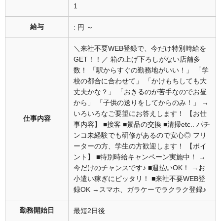
1
給与
: 円 ～
＼来社不要WEB登録で、今だけ特別時給を
GET！！／ 箱の上げ下ろしがない店舗多
数！ 「駅からすぐの勤務地がいい！」 「学
校の都合に合わせて」 「かけもちしても大
丈夫かな？」 「おきるのが苦手なのでお昼
から」 「子供の送りをしてからのみ！」 →
いろいろなご要望にお答えします！ 【お仕
仕事内容
事内容】 ■接客 ■景品の交換 ■清掃etc.. パチ
ンコ未経験でも研修があるので安心◎ フリ
ーターの方、学生の方歓迎します！ 【ポイ
ント】 ■特別時給キャンペーン実施中！ →
今だけのチャンスです♪ ■週払いOK！ →お
小遣い稼ぎにピッタリ！ ■来社不要WEB登
録OK →スマホ、ガラケーでラクラク登録♪
勤務開始日
最短2日後