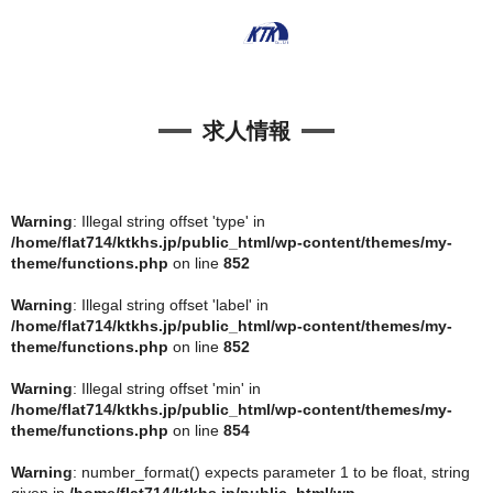
求人情報
Warning
: Illegal string offset 'type' in
/home/flat714/ktkhs.jp/public_html/wp-content/themes/my-
theme/functions.php
on line
852
Warning
: Illegal string offset 'label' in
/home/flat714/ktkhs.jp/public_html/wp-content/themes/my-
theme/functions.php
on line
852
Warning
: Illegal string offset 'min' in
/home/flat714/ktkhs.jp/public_html/wp-content/themes/my-
theme/functions.php
on line
854
Warning
: number_format() expects parameter 1 to be float, string